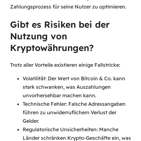
Zahlungsprozess für seine Nutzer zu optimieren.
Gibt es Risiken bei der
Nutzung von
Kryptowährungen?
Trotz aller Vorteile existieren einige Fallstricke:
Volatilität: Der Wert von Bitcoin & Co. kann
stark schwanken, was Auszahlungen
unvorhersehbar machen kann.
Technische Fehler: Falsche Adressangaben
führen zu unwiderruflichem Verlust der
Gelder.
Regulatorische Unsicherheiten: Manche
Länder schränken Krypto-Geschäfte ein, was