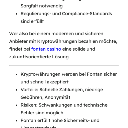
Sorgfalt notwendig
Regulierungs- und Compliance-Standards
sind erfüllt
Wer also bei einem modernen und sicheren
Anbieter mit Kryptowährungen bezahlen möchte,
findet bei
fontan casino
eine solide und
zukunftsorientierte Lösung.
Kryptowährungen werden bei Fontan sicher
und schnell akzeptiert
Vorteile: Schnelle Zahlungen, niedrige
Gebühren, Anonymität
Risiken: Schwankungen und technische
Fehler sind möglich
Fontan erfüllt hohe Sicherheits- und