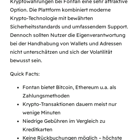
Kryptowährungen bei Fontan eine sehr attraktive
Option. Die Plattform kombiniert moderne
Krypto-Technologie mit bewährten
Sicherheitsstandards und umfassendem Support.
Dennoch sollten Nutzer die Eigenverantwortung
bei der Handhabung von Wallets und Adressen
nicht unterschätzen und sich der Volatilität
bewusst sein.
Quick Facts:
Fontan bietet Bitcoin, Ethereum u.a. als
Zahlungsmethoden
Krypto-Transaktionen dauern meist nur
wenige Minuten
Niedrige Gebühren im Vergleich zu
Kreditkarten
Keine Rückbuchungen möglich – höchste