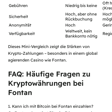
Oft 
Gebühren
Niedrig bis keine
(Kre
Hoch, aber ohne
Hoch
Sicherheit
Rückbuchung
mögl
Anonymität
Hoch
Geri
Weltweit, kein
Verfügbarkeit
Regi
Bankkonto nötig
Dieses Mini-Vergleich zeigt die Stärken von
Krypto-Zahlungen – besonders in einem global
agierenden Casino wie Fontan.
FAQ: Häufige Fragen zu
Kryptowährungen bei
Fontan
1. Kann ich mit Bitcoin bei Fontan einzahlen?