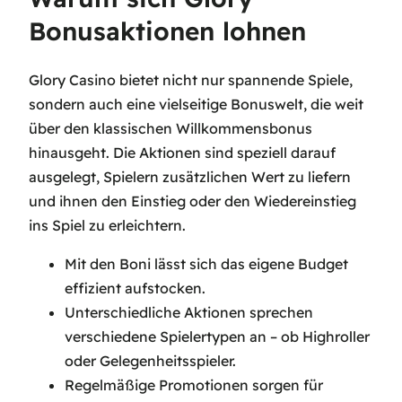
Bonusaktionen lohnen
Glory Casino bietet nicht nur spannende Spiele,
sondern auch eine vielseitige Bonuswelt, die weit
über den klassischen Willkommensbonus
hinausgeht. Die Aktionen sind speziell darauf
ausgelegt, Spielern zusätzlichen Wert zu liefern
und ihnen den Einstieg oder den Wiedereinstieg
ins Spiel zu erleichtern.
Mit den Boni lässt sich das eigene Budget
effizient aufstocken.
Unterschiedliche Aktionen sprechen
verschiedene Spielertypen an – ob Highroller
oder Gelegenheitsspieler.
Regelmäßige Promotionen sorgen für