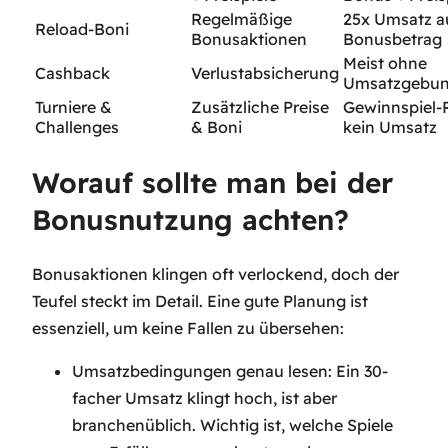
Regelmäßige
25x Umsatz a
Reload-Boni
Bonusaktionen
Bonusbetrag
Meist ohne
Cashback
Verlustabsicherung
Umsatzgebun
Turniere &
Zusätzliche Preise
Gewinnspiel-
Challenges
& Boni
kein Umsatz
Worauf sollte man bei der
Bonusnutzung achten?
Bonusaktionen klingen oft verlockend, doch der
Teufel steckt im Detail. Eine gute Planung ist
essenziell, um keine Fallen zu übersehen:
Umsatzbedingungen genau lesen: Ein 30-
facher Umsatz klingt hoch, ist aber
branchenüblich. Wichtig ist, welche Spiele