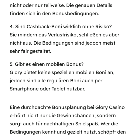
nicht oder nur teilweise. Die genauen Details
finden sich in den Bonusbedingungen.
4. Sind Cashback-Boni wirklich ohne Risiko?
Sie mindern das Verlustrisiko, schließen es aber
nicht aus. Die Bedingungen sind jedoch meist
sehr fair gestaltet.
5. Gibt es einen mobilen Bonus?
Glory bietet keine speziellen mobilen Boni an,
jedoch sind alle regulären Boni auch per
Smartphone oder Tablet nutzbar.
Eine durchdachte Bonusplanung bei Glory Casino
erhöht nicht nur die Gewinnchancen, sondern
sorgt auch für nachhaltigen Spielspaß. Wer die
Bedingungen kennt und gezielt nutzt, schöpft den