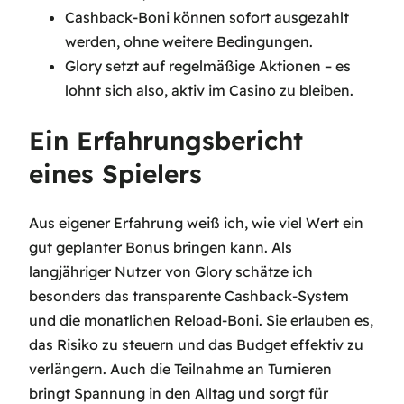
Cashback-Boni können sofort ausgezahlt
werden, ohne weitere Bedingungen.
Glory setzt auf regelmäßige Aktionen – es
lohnt sich also, aktiv im Casino zu bleiben.
Ein Erfahrungsbericht
eines Spielers
Aus eigener Erfahrung weiß ich, wie viel Wert ein
gut geplanter Bonus bringen kann. Als
langjähriger Nutzer von Glory schätze ich
besonders das transparente Cashback-System
und die monatlichen Reload-Boni. Sie erlauben es,
das Risiko zu steuern und das Budget effektiv zu
verlängern. Auch die Teilnahme an Turnieren
bringt Spannung in den Alltag und sorgt für