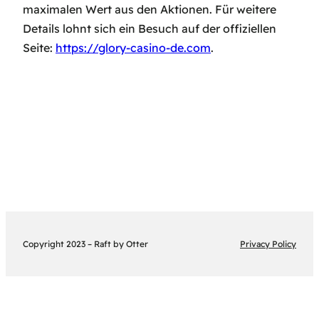
maximalen Wert aus den Aktionen. Für weitere
Details lohnt sich ein Besuch auf der offiziellen
Seite:
https://glory-casino-de.com
.
Copyright 2023 – Raft by Otter
Privacy Policy