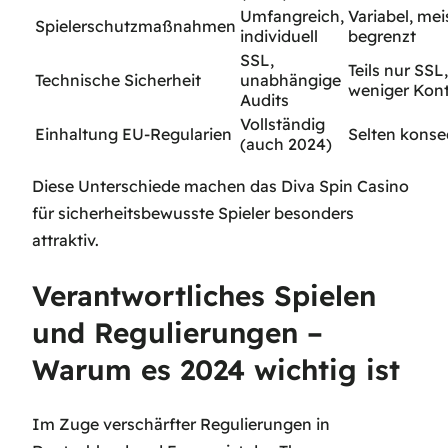
Umfangreich,
Variabel, mei
Spielerschutzmaßnahmen
individuell
begrenzt
SSL,
Teils nur SSL,
Technische Sicherheit
unabhängige
weniger Kont
Audits
Vollständig
Einhaltung EU-Regularien
Selten kons
(auch 2024)
Diese Unterschiede machen das Diva Spin Casino
für sicherheitsbewusste Spieler besonders
attraktiv.
Verantwortliches Spielen
und Regulierungen –
Warum es 2024 wichtig ist
Im Zuge verschärfter Regulierungen in