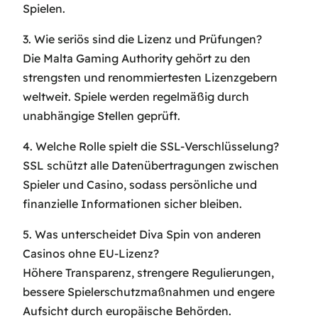
Spielen.
3. Wie seriös sind die Lizenz und Prüfungen?
Die Malta Gaming Authority gehört zu den
strengsten und renommiertesten Lizenzgebern
weltweit. Spiele werden regelmäßig durch
unabhängige Stellen geprüft.
4. Welche Rolle spielt die SSL-Verschlüsselung?
SSL schützt alle Datenübertragungen zwischen
Spieler und Casino, sodass persönliche und
finanzielle Informationen sicher bleiben.
5. Was unterscheidet Diva Spin von anderen
Casinos ohne EU-Lizenz?
Höhere Transparenz, strengere Regulierungen,
bessere Spielerschutzmaßnahmen und engere
Aufsicht durch europäische Behörden.