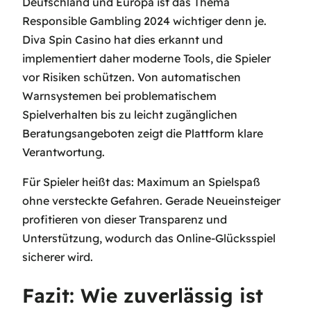
Deutschland und Europa ist das Thema
Responsible Gambling 2024 wichtiger denn je.
Diva Spin Casino hat dies erkannt und
implementiert daher moderne Tools, die Spieler
vor Risiken schützen. Von automatischen
Warnsystemen bei problematischem
Spielverhalten bis zu leicht zugänglichen
Beratungsangeboten zeigt die Plattform klare
Verantwortung.
Für Spieler heißt das: Maximum an Spielspaß
ohne versteckte Gefahren. Gerade Neueinsteiger
profitieren von dieser Transparenz und
Unterstützung, wodurch das Online-Glücksspiel
sicherer wird.
Fazit: Wie zuverlässig ist