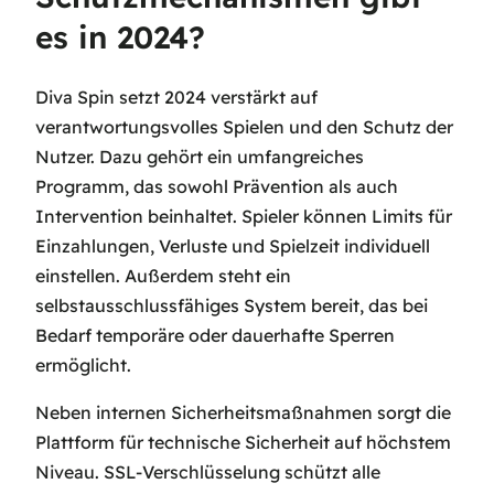
es in 2024?
Diva Spin setzt 2024 verstärkt auf
verantwortungsvolles Spielen und den Schutz der
Nutzer. Dazu gehört ein umfangreiches
Programm, das sowohl Prävention als auch
Intervention beinhaltet. Spieler können Limits für
Einzahlungen, Verluste und Spielzeit individuell
einstellen. Außerdem steht ein
selbstausschlussfähiges System bereit, das bei
Bedarf temporäre oder dauerhafte Sperren
ermöglicht.
Neben internen Sicherheitsmaßnahmen sorgt die
Plattform für technische Sicherheit auf höchstem
Niveau. SSL-Verschlüsselung schützt alle