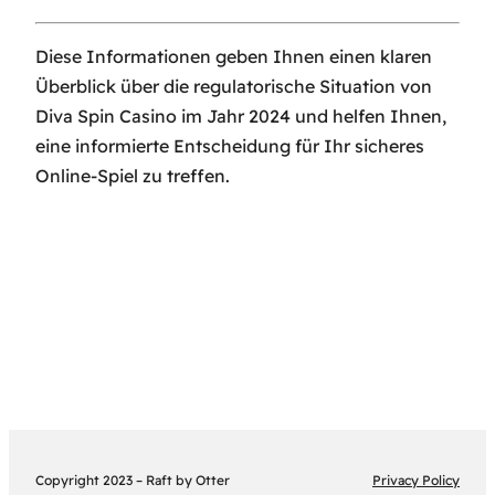
Diese Informationen geben Ihnen einen klaren
Überblick über die regulatorische Situation von
Diva Spin Casino im Jahr 2024 und helfen Ihnen,
eine informierte Entscheidung für Ihr sicheres
Online-Spiel zu treffen.
Copyright 2023 – Raft by Otter
Privacy Policy