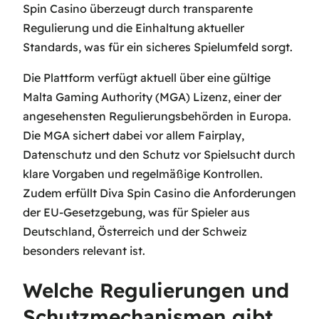
Spin Casino überzeugt durch transparente
Regulierung und die Einhaltung aktueller
Standards, was für ein sicheres Spielumfeld sorgt.
Die Plattform verfügt aktuell über eine gültige
Malta Gaming Authority (MGA) Lizenz, einer der
angesehensten Regulierungsbehörden in Europa.
Die MGA sichert dabei vor allem Fairplay,
Datenschutz und den Schutz vor Spielsucht durch
klare Vorgaben und regelmäßige Kontrollen.
Zudem erfüllt Diva Spin Casino die Anforderungen
der EU-Gesetzgebung, was für Spieler aus
Deutschland, Österreich und der Schweiz
besonders relevant ist.
Welche Regulierungen und
Schutzmechanismen gibt