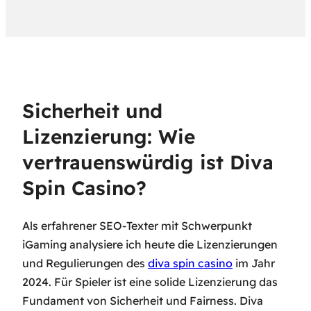
Sicherheit und
Lizenzierung: Wie
vertrauenswürdig ist Diva
Spin Casino?
Als erfahrener SEO-Texter mit Schwerpunkt
iGaming analysiere ich heute die Lizenzierungen
und Regulierungen des
diva spin casino
im Jahr
2024. Für Spieler ist eine solide Lizenzierung das
Fundament von Sicherheit und Fairness. Diva