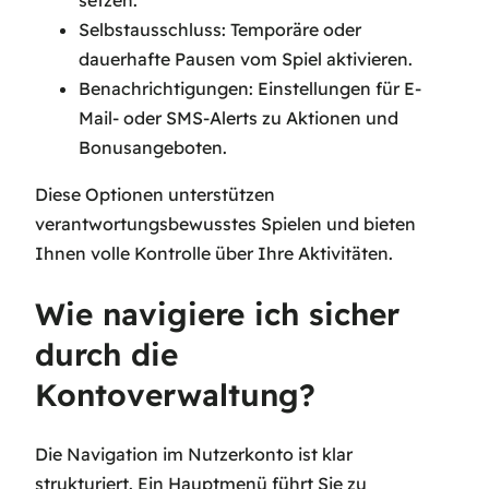
Selbstausschluss: Temporäre oder
dauerhafte Pausen vom Spiel aktivieren.
Benachrichtigungen: Einstellungen für E-
Mail- oder SMS-Alerts zu Aktionen und
Bonusangeboten.
Diese Optionen unterstützen
verantwortungsbewusstes Spielen und bieten
Ihnen volle Kontrolle über Ihre Aktivitäten.
Wie navigiere ich sicher
durch die
Kontoverwaltung?
Die Navigation im Nutzerkonto ist klar
strukturiert. Ein Hauptmenü führt Sie zu