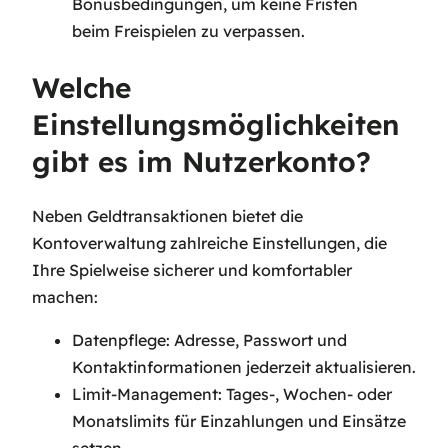
Bonusbedingungen, um keine Fristen
beim Freispielen zu verpassen.
Welche
Einstellungsmöglichkeiten
gibt es im Nutzerkonto?
Neben Geldtransaktionen bietet die
Kontoverwaltung zahlreiche Einstellungen, die
Ihre Spielweise sicherer und komfortabler
machen:
Datenpflege: Adresse, Passwort und
Kontaktinformationen jederzeit aktualisieren.
Limit-Management: Tages-, Wochen- oder
Monatslimits für Einzahlungen und Einsätze
setzen.