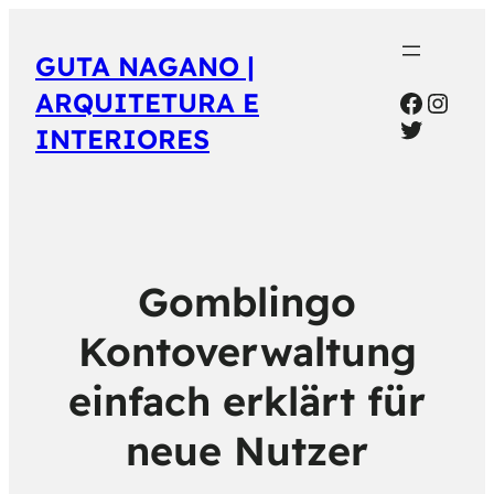
GUTA NAGANO |
Facebo
Inst
ARQUITETURA E
Twitter
INTERIORES
Gomblingo
Kontoverwaltung
einfach erklärt für
neue Nutzer