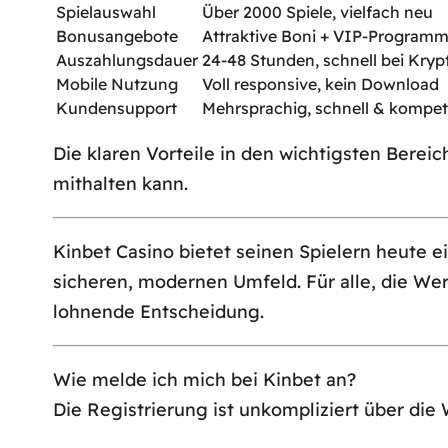
Spielauswahl
Über 2000 Spiele, vielfach neu
Bonusangebote
Attraktive Boni + VIP-Program
Auszahlungsdauer
24-48 Stunden, schnell bei Kryp
Mobile Nutzung
Voll responsive, kein Download
Kundensupport
Mehrsprachig, schnell & kompe
Die klaren Vorteile in den wichtigsten Berei
mithalten kann.
Kinbet Casino bietet seinen Spielern heute 
sicheren, modernen Umfeld. Für alle, die Wer
lohnende Entscheidung.
Wie melde ich mich bei Kinbet an?
Die Registrierung ist unkompliziert über die