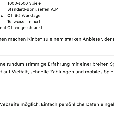
1000-1500 Spiele
m
Standard-Boni, selten VIP
to
Oft 3-5 Werktage
Teilweise limitiert
tent
Oft eingeschränkt
chen machen Kinbet zu einem starken Anbieter, der 
eine rundum stimmige Erfahrung mit einer breiten S
t auf Vielfalt, schnelle Zahlungen und mobiles Spie
 Webseite möglich. Einfach persönliche Daten einge