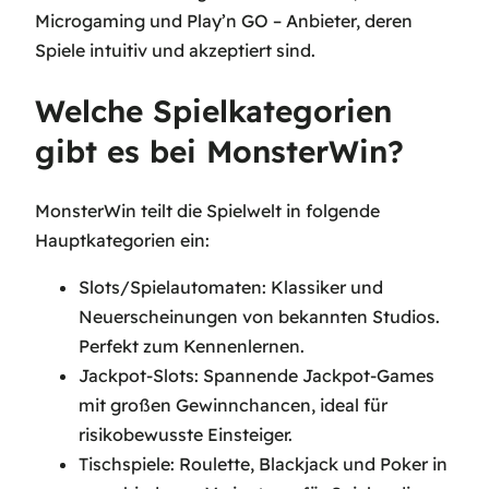
Microgaming und Play’n GO – Anbieter, deren
Spiele intuitiv und akzeptiert sind.
Welche Spielkategorien
gibt es bei MonsterWin?
MonsterWin teilt die Spielwelt in folgende
Hauptkategorien ein:
Slots/Spielautomaten: Klassiker und
Neuerscheinungen von bekannten Studios.
Perfekt zum Kennenlernen.
Jackpot-Slots: Spannende Jackpot-Games
mit großen Gewinnchancen, ideal für
risikobewusste Einsteiger.
Tischspiele: Roulette, Blackjack und Poker in