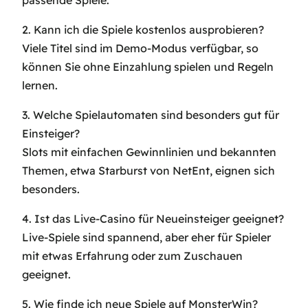
2. Kann ich die Spiele kostenlos ausprobieren?
Viele Titel sind im Demo-Modus verfügbar, so
können Sie ohne Einzahlung spielen und Regeln
lernen.
3. Welche Spielautomaten sind besonders gut für
Einsteiger?
Slots mit einfachen Gewinnlinien und bekannten
Themen, etwa Starburst von NetEnt, eignen sich
besonders.
4. Ist das Live-Casino für Neueinsteiger geeignet?
Live-Spiele sind spannend, aber eher für Spieler
mit etwas Erfahrung oder zum Zuschauen
geeignet.
5. Wie finde ich neue Spiele auf MonsterWin?