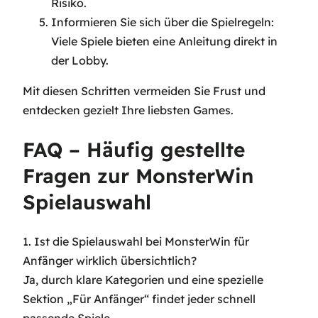
Risiko.
Informieren Sie sich über die Spielregeln:
Viele Spiele bieten eine Anleitung direkt in
der Lobby.
Mit diesen Schritten vermeiden Sie Frust und
entdecken gezielt Ihre liebsten Games.
FAQ – Häufig gestellte
Fragen zur MonsterWin
Spielauswahl
1. Ist die Spielauswahl bei MonsterWin für
Anfänger wirklich übersichtlich?
Ja, durch klare Kategorien und eine spezielle
Sektion „Für Anfänger“ findet jeder schnell
passende Spiele.