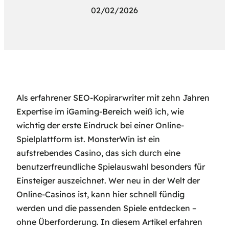
02/02/2026
Als erfahrener SEO-Kopirarwriter mit zehn Jahren
Expertise im iGaming-Bereich weiß ich, wie
wichtig der erste Eindruck bei einer Online-
Spielplattform ist. MonsterWin ist ein
aufstrebendes Casino, das sich durch eine
benutzerfreundliche Spielauswahl besonders für
Einsteiger auszeichnet. Wer neu in der Welt der
Online-Casinos ist, kann hier schnell fündig
werden und die passenden Spiele entdecken –
ohne Überforderung. In diesem Artikel erfahren