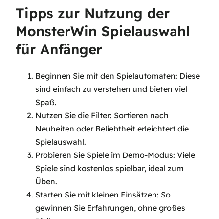
Tipps zur Nutzung der
MonsterWin Spielauswahl
für Anfänger
Beginnen Sie mit den Spielautomaten: Diese
sind einfach zu verstehen und bieten viel
Spaß.
Nutzen Sie die Filter: Sortieren nach
Neuheiten oder Beliebtheit erleichtert die
Spielauswahl.
Probieren Sie Spiele im Demo-Modus: Viele
Spiele sind kostenlos spielbar, ideal zum
Üben.
Starten Sie mit kleinen Einsätzen: So
gewinnen Sie Erfahrungen, ohne großes