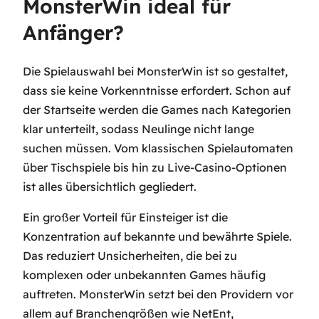
MonsterWin ideal für
Anfänger?
Die Spielauswahl bei MonsterWin ist so gestaltet,
dass sie keine Vorkenntnisse erfordert. Schon auf
der Startseite werden die Games nach Kategorien
klar unterteilt, sodass Neulinge nicht lange
suchen müssen. Vom klassischen Spielautomaten
über Tischspiele bis hin zu Live-Casino-Optionen
ist alles übersichtlich gegliedert.
Ein großer Vorteil für Einsteiger ist die
Konzentration auf bekannte und bewährte Spiele.
Das reduziert Unsicherheiten, die bei zu
komplexen oder unbekannten Games häufig
auftreten. MonsterWin setzt bei den Providern vor
allem auf Branchengrößen wie NetEnt,