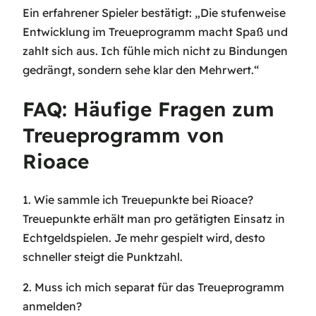
Ein erfahrener Spieler bestätigt: „Die stufenweise
Entwicklung im Treueprogramm macht Spaß und
zahlt sich aus. Ich fühle mich nicht zu Bindungen
gedrängt, sondern sehe klar den Mehrwert.“
FAQ: Häufige Fragen zum
Treueprogramm von
Rioace
1. Wie sammle ich Treuepunkte bei Rioace?
Treuepunkte erhält man pro getätigten Einsatz in
Echtgeldspielen. Je mehr gespielt wird, desto
schneller steigt die Punktzahl.
2. Muss ich mich separat für das Treueprogramm
anmelden?