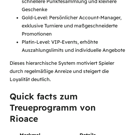
schnellere Punktesammlung und kleinere
Geschenke
Gold-Level: Persönlicher Account-Manager,
exklusive Turniere und maßgeschneiderte
Promotionen
Platin-Level: VIP-Events, erhöhte
Auszahlungslimits und individuelle Angebote
Dieses hierarchische System motiviert Spieler
durch regelmäßige Anreize und steigert die
Loyalität deutlich.
Quick facts zum
Treueprogramm von
Rioace
Merkmal
Details