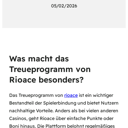
05/02/2026
Was macht das
Treueprogramm von
Rioace besonders?
Das Treueprogramm von
rioace
ist ein wichtiger
Bestandteil der Spielerbindung und bietet Nutzern
nachhaltige Vorteile. Anders als bei vielen anderen
Casinos, geht Rioace über einfache Punkte oder
Boni hinaus. Die Plattform belohnt regelmäßiges