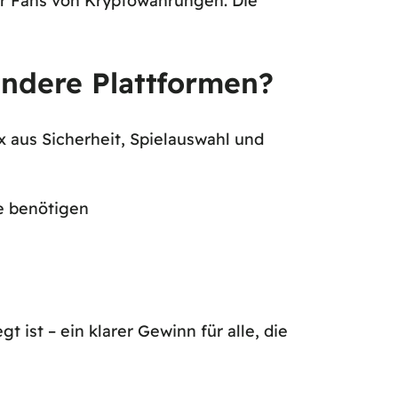
der Fans von Kryptowährungen. Die
andere Plattformen?
x aus Sicherheit, Spielauswahl und
e benötigen
ist – ein klarer Gewinn für alle, die