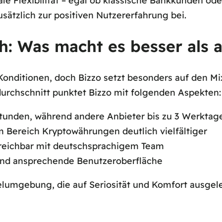
ale Flexibilität – egal ob klassische Bankkunden o
sätzlich zur positiven Nutzererfahrung bei.
h: Was macht es besser als 
Konditionen, doch Bizzo setzt besonders auf den Mi
rchschnitt punktet Bizzo mit folgenden Aspekten:
Stunden, während andere Anbieter bis zu 3 Werktag
 Bereich Kryptowährungen deutlich vielfältiger
rreichbar mit deutschsprachigem Team
 und ansprechende Benutzeroberfläche
mgebung, die auf Seriosität und Komfort ausgelegt 