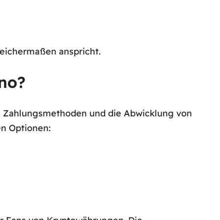
gleichermaßen anspricht.
ino?
nen Zahlungsmethoden und die Abwicklung von
en Optionen: