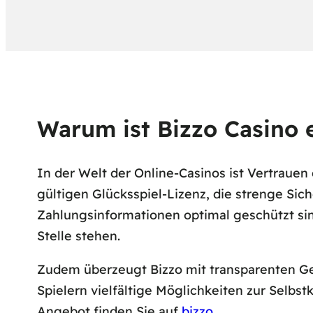
Warum ist Bizzo Casino 
In der Welt der Online-Casinos ist Vertrauen 
gültigen Glücksspiel-Lizenz, die strenge Sic
Zahlungsinformationen optimal geschützt sind
Stelle stehen.
Zudem überzeugt Bizzo mit transparenten Ge
Spielern vielfältige Möglichkeiten zur Selb
Angebot finden Sie auf
bizzo
.