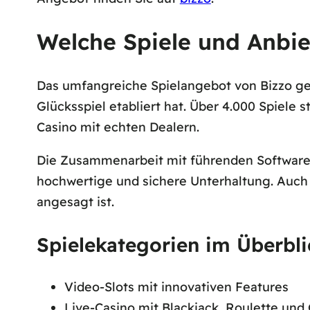
Welche Spiele und Anbie
Das umfangreiche Spielangebot von Bizzo geh
Glücksspiel etabliert hat. Über 4.000 Spiele 
Casino mit echten Dealern.
Die Zusammenarbeit mit führenden Software-
hochwertige und sichere Unterhaltung. Auch n
angesagt ist.
Spielekategorien im Überbli
Video-Slots mit innovativen Features
Live-Casino mit Blackjack, Roulette un