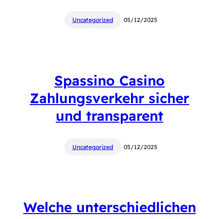
Uncategorized
05/12/2025
Spassino Casino
Zahlungsverkehr sicher
und transparent
Uncategorized
05/12/2025
Welche unterschiedlichen