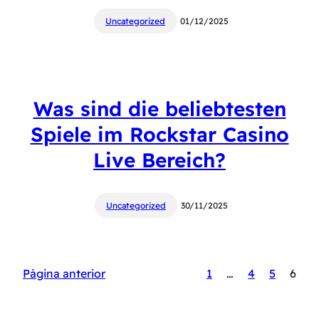
Uncategorized
01/12/2025
Was sind die beliebtesten
Spiele im Rockstar Casino
Live Bereich?
Uncategorized
30/11/2025
Página anterior
1
…
4
5
6