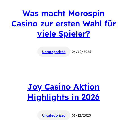
Was macht Morospin
Casino zur ersten Wahl für
viele Spieler?
Uncategorized
04/12/2025
Joy Casino Aktion
Highlights in 2026
Uncategorized
01/12/2025